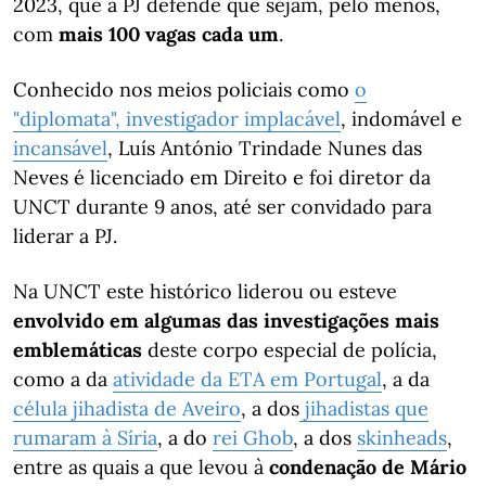
2023, que a PJ defende que sejam, pelo menos,
com
mais 100 vagas cada um
.
Conhecido nos meios policiais como
o
"diplomata", investigador implacável
, indomável e
incansável
, Luís António Trindade Nunes das
Neves é licenciado em Direito e foi diretor da
UNCT durante 9 anos, até ser convidado para
liderar a PJ.
Na UNCT este histórico liderou ou esteve
envolvido em algumas das investigações mais
emblemáticas
deste corpo especial de polícia,
como a da
atividade da ETA em Portugal
, a da
célula jihadista de Aveiro
, a dos
jihadistas que
rumaram à Síria
, a do
rei Ghob
, a dos
skinheads
,
entre as quais a que levou à
condenação de Mário