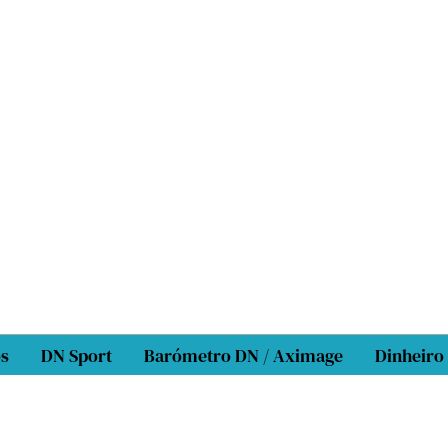
os
DN Sport
Barómetro DN / Aximage
Dinheiro