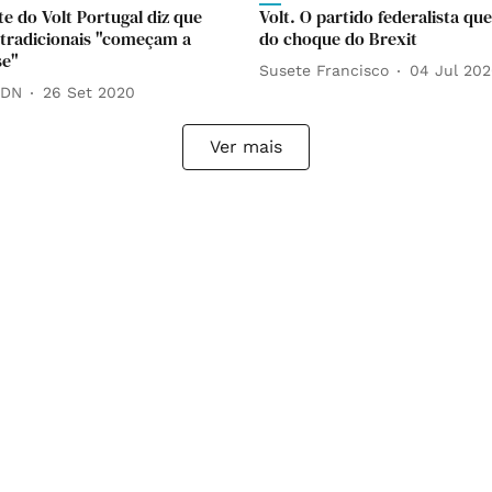
te do Volt Portugal diz que
Volt. O partido federalista qu
 tradicionais "começam a
do choque do Brexit
se"
Susete Francisco
04 Jul 20
 DN
26 Set 2020
Ver mais