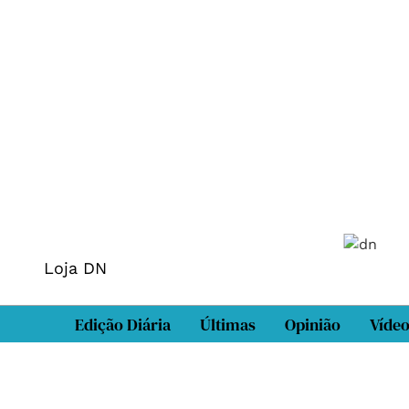
Loja DN
Edição Diária
Últimas
Opinião
Víde