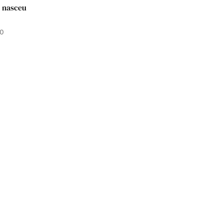
e nasceu
20