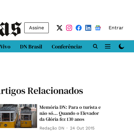
Assine
Entrar
 Vivo
DN Brasil
Conferências
DN LAB
Class
rtigos Relacionados
Memória DN: Para o turista e
não só... Quando o Elevador
da Glória fez 130 anos
Redação DN
24 Out 2015