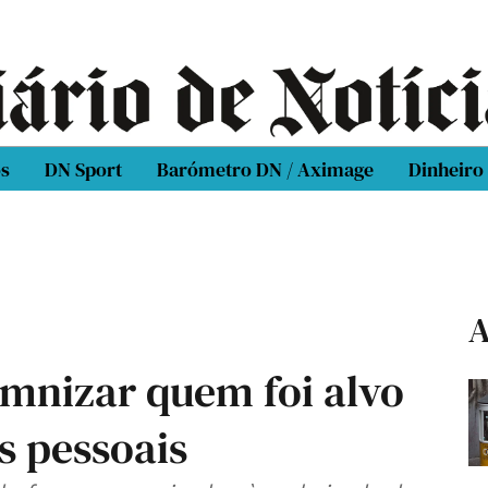
os
DN Sport
Barómetro DN / Aximage
Dinheiro
A
emnizar quem foi alvo
s pessoais