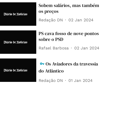
Sobem salários, mas também
os preços
Redação DN
02 Jan 2024
PS cava fosso de nove pontos
sobre o PSD
Rafael Barbosa
02 Jan 2024
Os Aviadores da travessia
do Atlântico
Redação DN
01 Jan 2024