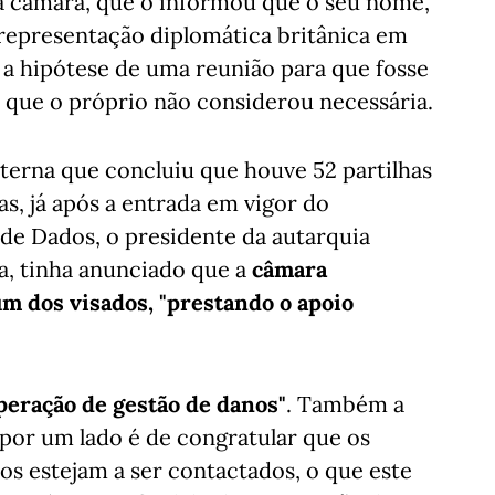
a câmara, que o informou que o seu nome,
 representação diplomática britânica em
u a hipótese de uma reunião para que fosse
", que o próprio não considerou necessária.
nterna que concluiu que houve 52 partilhas
s, já após a entrada em vigor do
de Dados, o presidente da autarquia
a, tinha anunciado que a
câmara
um dos visados, "prestando o apoio
peração de gestão de danos"
. Também a
 por um lado é de congratular que os
dos estejam a ser contactados, o que este