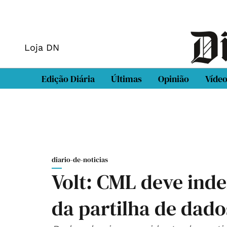
Loja DN
Edição Diária
Últimas
Opinião
Víde
diario-de-noticias
Volt: CML deve ind
da partilha de dado