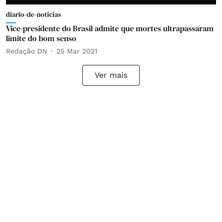
diario-de-noticias
Vice-presidente do Brasil admite que mortes ultrapassaram
limite do bom senso
Redação DN
25 Mar 2021
Ver mais