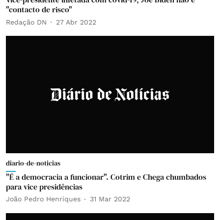
"contacto de risco"
Redação DN
27 Abr 2022
diario-de-noticias
"É a democracia a funcionar". Cotrim e Chega chumbados
para vice presidências
João Pedro Henriques
31 Mar 2022