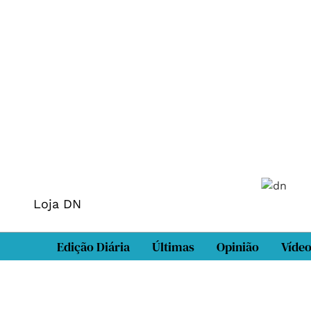
Loja DN
Edição Diária
Últimas
Opinião
Víde