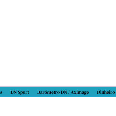
os
DN Sport
Barómetro DN / Aximage
Dinheiro