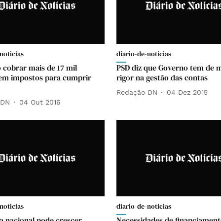
noticias
diario-de-noticias
o cobrar mais de 17 mil
PSD diz que Governo tem de 
em impostos para cumprir
rigor na gestão das contas
Redação DN
04 Dez 2015
 DN
04 Out 2016
noticias
diario-de-noticias
 nacional pode crescer
Necessidades de financiament