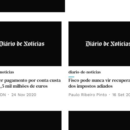
noticias
diario-de-noticias
r pagamento por conta custa
Fisco pode nunca vir recupera
1,5 mil milhões de euros
dos impostos adiados
 DN
24 Nov 2020
Paulo Ribeiro Pinto
16 Set 2