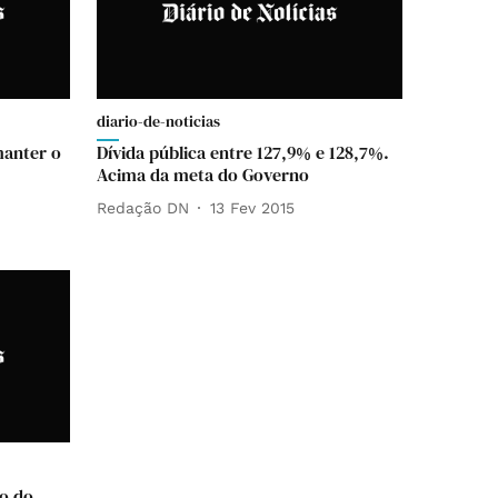
diario-de-noticias
manter o
Dívida pública entre 127,9% e 128,7%.
Acima da meta do Governo
Redação DN
13 Fev 2015
o do