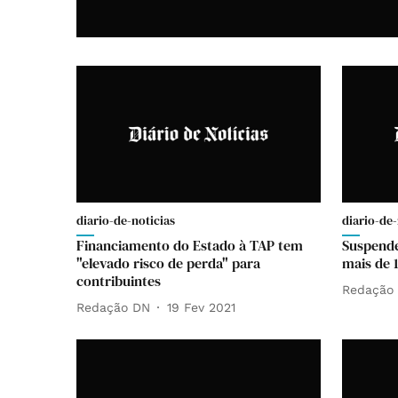
diario-de-noticias
diario-de-
Financiamento do Estado à TAP tem
Suspende
"elevado risco de perda" para
mais de 
contribuintes
Redação
Redação DN
19 Fev 2021