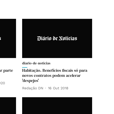
diario-de-noticias
r parte
Habitação. Benefícios fiscais só para
novos contratos podem acelerar
'despejos'
020
Redação DN
16 Out 2018