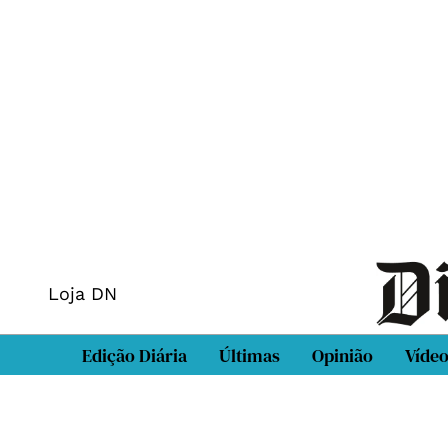
Loja DN
Edição Diária
Últimas
Opinião
Víde