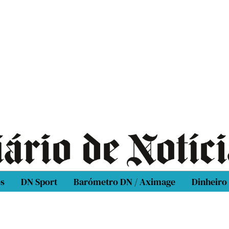
os
DN Sport
Barómetro DN / Aximage
Dinheiro