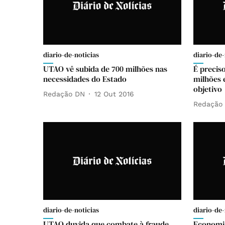
diario-de-noticias
diario-de-
UTAO vê subida de 700 milhões nas
É precis
necessidades do Estado
milhões 
objetivo
Redação DN
12 Out 2016
Redação
diario-de-noticias
diario-de-
UTAO duvida que combate à fraude
Economia