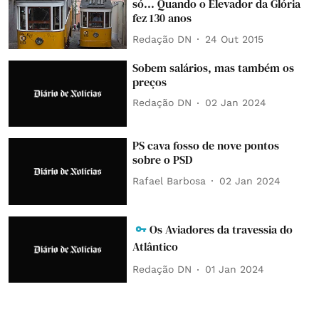
só... Quando o Elevador da Glória
fez 130 anos
Redação DN
24 Out 2015
Sobem salários, mas também os
preços
Redação DN
02 Jan 2024
PS cava fosso de nove pontos
sobre o PSD
Rafael Barbosa
02 Jan 2024
Os Aviadores da travessia do
Atlântico
Redação DN
01 Jan 2024