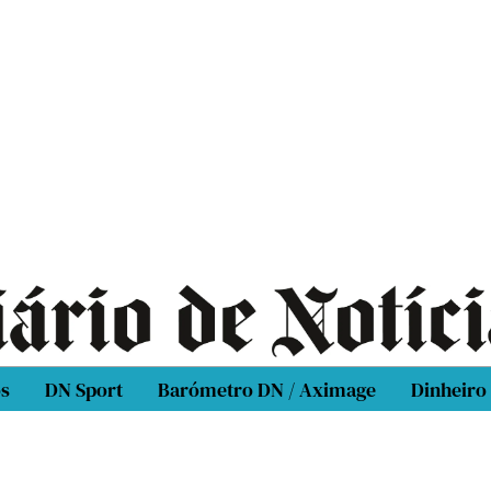
os
DN Sport
Barómetro DN / Aximage
Dinheiro