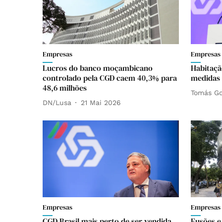
Empresas
Empresas
Lucros do banco moçambicano
Habitaçã
controlado pela CGD caem 40,3% para
medidas 
48,6 milhões
Tomás Go
DN/Lusa
21 Mai 2026
Empresas
Empresas
CGD Brasil mais perto de ser vendida.
Fusões e