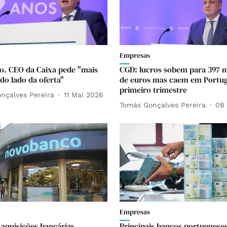
Empresas
o. CEO da Caixa pede "mais
CGD: lucros sobem para 397 m
do lado da oferta"
de euros mas caem em Portug
primeiro trimestre
nçalves Pereira
11 Mai 2026
Tomás Gonçalves Pereira
08
Empresas
 aquisições bancárias
Principais bancos portuguese