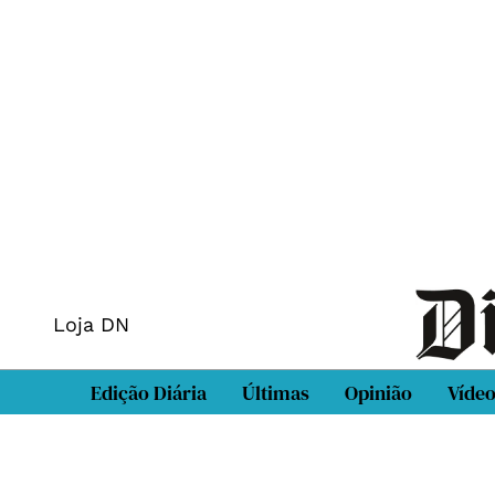
Loja DN
Edição Diária
Últimas
Opinião
Víde