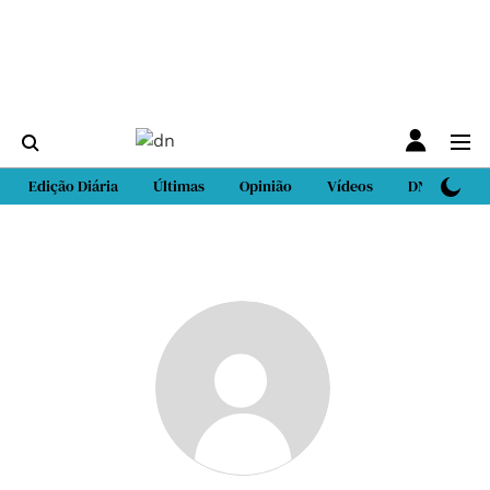
Edição Diária
Últimas
Opinião
Vídeos
DN Sport