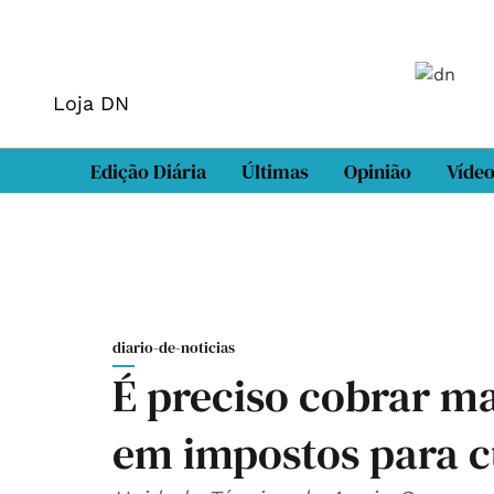
Loja DN
Edição Diária
Últimas
Opinião
Víde
diario-de-noticias
É preciso cobrar ma
em impostos para c