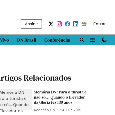
Assine
Entrar
 Vivo
DN Brasil
Conferências
DN LAB
Class
rtigos Relacionados
Memória DN: Para o turista e
não só... Quando o Elevador
da Glória fez 130 anos
Redação DN
24 Out 2015