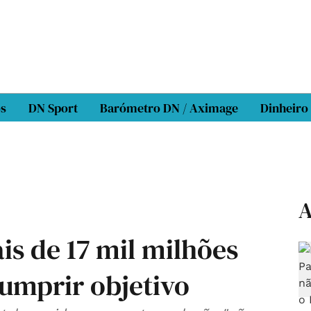
os
DN Sport
Barómetro DN / Aximage
Dinheiro
A
is de 17 mil milhões
umprir objetivo