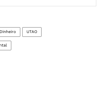
Dinheiro
UTAO
ntal