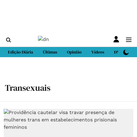
Edição Diária
Últimas
Opinião
Vídeos
DN Sport
Transexuais