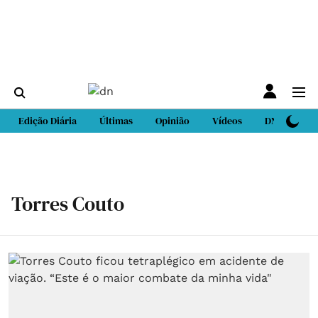
Edição Diária
Últimas
Opinião
Vídeos
DN Sport
Torres Couto