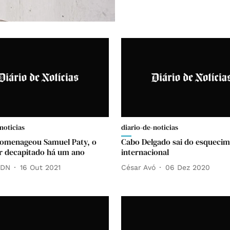
noticias
diario-de-noticias
omenageou Samuel Paty, o
Cabo Delgado sai do esqueci
r decapitado há um ano
internacional
 DN
16 Out 2021
César Avó
06 Dez 2020