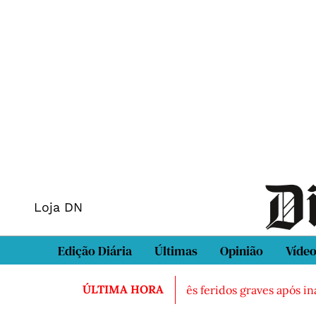
Loja DN
Edição Diária
Últimas
Opinião
Víde
ÚLTIMA HORA
ontrado morto em Sintra
Três feridos graves após inalaç