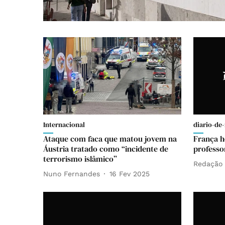
Internacional
diario-de-
Ataque com faca que matou jovem na
França h
Áustria tratado como “incidente de
professo
terrorismo islâmico”
Redação
Nuno Fernandes
16 Fev 2025