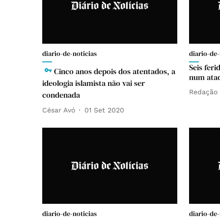
diario-de-noticias
diario-de-
Seis fer
Cinco anos depois dos atentados, a
num ataq
ideologia islamista não vai ser
Redação
condenada
César Avó
01 Set 2020
diario-de-noticias
diario-de-