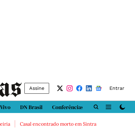
Assine
Entrar
 Vivo
DN Brasil
Conferências
DN LAB
Class
Casal encontrado morto em Sintra
Três feridos grav