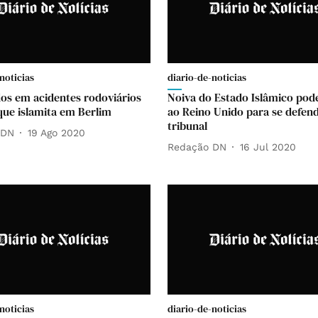
noticias
diario-de-noticias
idos em acidentes rodoviários
Noiva do Estado Islâmico pode
ue islamita em Berlim
ao Reino Unido para se defen
tribunal
 DN
19 Ago 2020
Redação DN
16 Jul 2020
noticias
diario-de-noticias