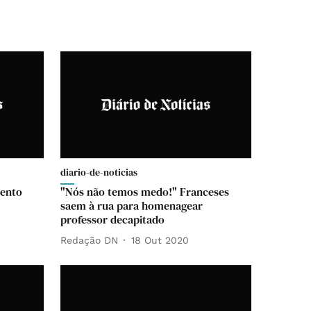
diario-de-noticias
mento
"Nós não temos medo!" Franceses
saem à rua para homenagear
professor decapitado
Redação DN
18 Out 2020