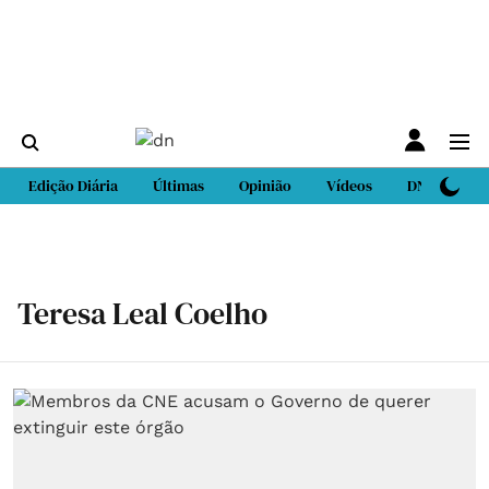
Edição Diária
Últimas
Opinião
Vídeos
DN Sport
Teresa Leal Coelho