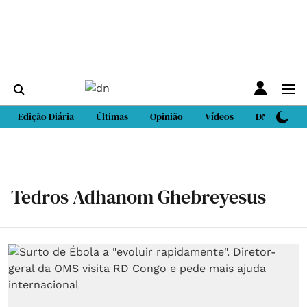
Edição Diária
Últimas
Opinião
Vídeos
DN Sport
Tedros Adhanom Ghebreyesus