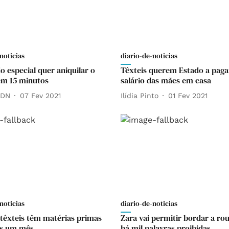
noticias
diario-de-noticias
o especial quer aniquilar o
Têxteis querem Estado a paga
em 15 minutos
salário das mães em casa
 DN
07 Fev 2021
Ilídia Pinto
01 Fev 2021
noticias
diario-de-noticias
 têxteis têm matérias primas
Zara vai permitir bordar a ro
is um mês
há mil palavras proibidas