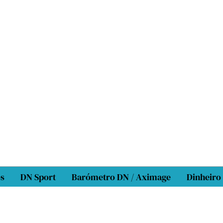
os
DN Sport
Barómetro DN / Aximage
Dinheiro