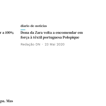
diario-de-noticias
r a 100%
Dona da Zara volta a encomendar em
força à têxtil portuguesa Polopique
Redação DN
23 Mai 2020
upa. Mas