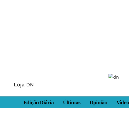
Loja DN
Edição Diária
Últimas
Opinião
Víde