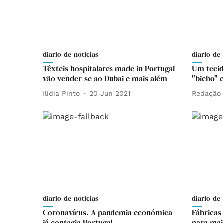
diario-de-noticias
diario-de-
Têxteis hospitalares made in Portugal
Um tecid
vão vender-se ao Dubai e mais além
"bicho" 
Ilídia Pinto
20 Jun 2021
Redação
diario-de-noticias
diario-de-
Coronavírus. A pandemia económica
Fábricas
já contagia Portugal
para ma