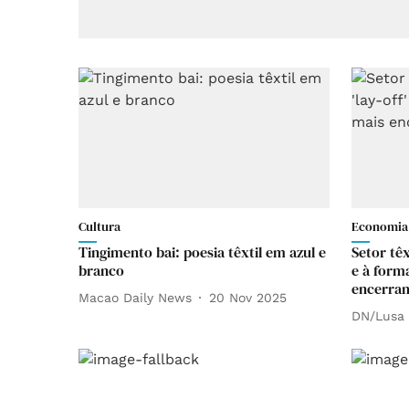
Cultura
Economia
Tingimento bai: poesia têxtil em azul e
Setor têx
branco
e à form
encerra
Macao Daily News
20 Nov 2025
DN/Lusa