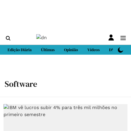
Edição Diária
Últimas
Opinião
Vídeos
DN Sport
Software