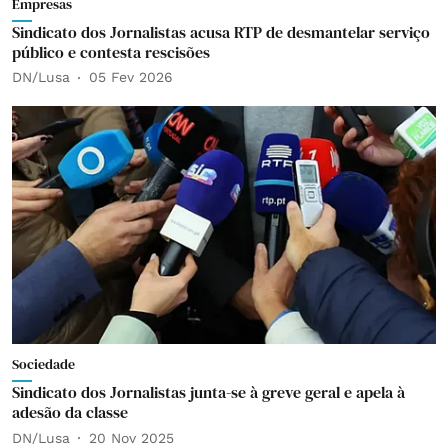
Empresas
Sindicato dos Jornalistas acusa RTP de desmantelar serviço
público e contesta rescisões
DN/Lusa
05 Fev 2026
Sociedade
Sindicato dos Jornalistas junta-se à greve geral e apela à
adesão da classe
DN/Lusa
20 Nov 2025