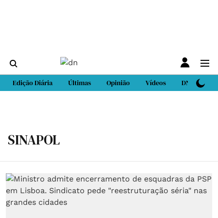
Edição Diária
Últimas
Opinião
Vídeos
DN Sport
SINAPOL