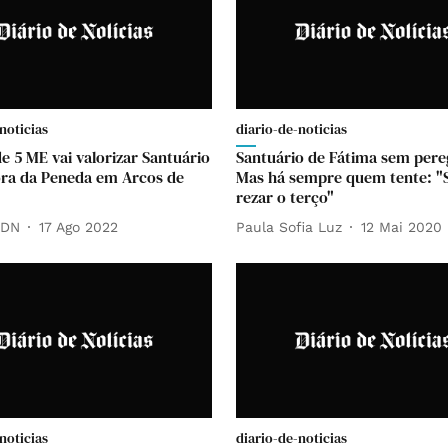
noticias
diario-de-noticias
e 5 ME vai valorizar Santuário
Santuário de Fátima sem pere
ra da Peneda em Arcos de
Mas há sempre quem tente: "
rezar o terço"
 DN
17 Ago 2022
Paula Sofia Luz
12 Mai 2020
noticias
diario-de-noticias