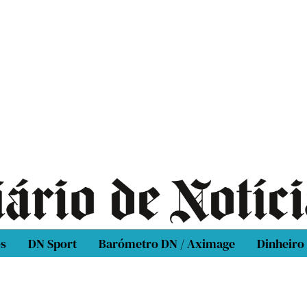
os
DN Sport
Barómetro DN / Aximage
Dinheiro