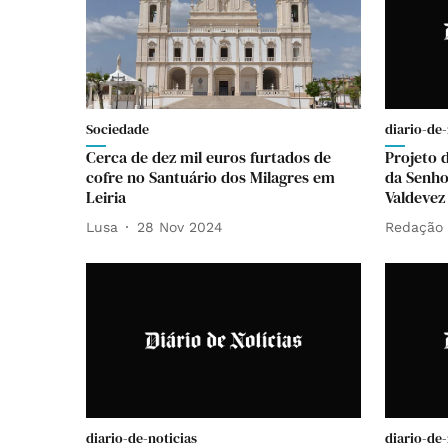
Sociedade
diario-de-
Cerca de dez mil euros furtados de
Projeto d
cofre no Santuário dos Milagres em
da Senho
Leiria
Valdevez
Lusa
28 Nov 2024
Redação
diario-de-noticias
diario-de-