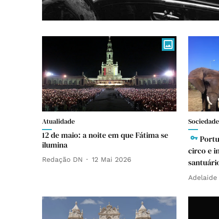
Atualidade
Sociedade
12 de maio: a noite em que Fátima se
Portu
ilumina
circo e i
Redação DN
12 Mai 2026
santuári
Adelaide