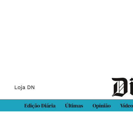
Loja DN
Edição Diária
Últimas
Opinião
Víde