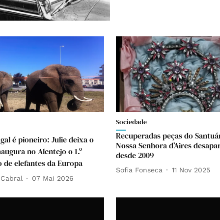
Sociedade
Recuperadas peças do Santuá
gal é pioneiro: Julie deixa o
Nossa Senhora d’Aires desapa
naugura no Alentejo o 1.º
desde 2009
o de elefantes da Europa
Sofia Fonseca
11 Nov 2025
 Cabral
07 Mai 2026