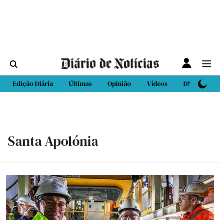
Edição Diária
Últimas
Opinião
Vídeos
DN Sport
Santa Apolónia