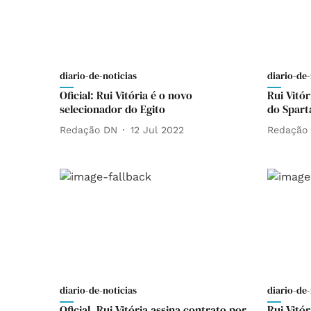
diario-de-noticias
diario-de-
Oficial: Rui Vitória é o novo
Rui Vitó
selecionador do Egito
do Spar
Redação DN
12 Jul 2022
Redação
diario-de-noticias
diario-de-
Oficial. Rui Vitória assina contrato por
Rui Vitó