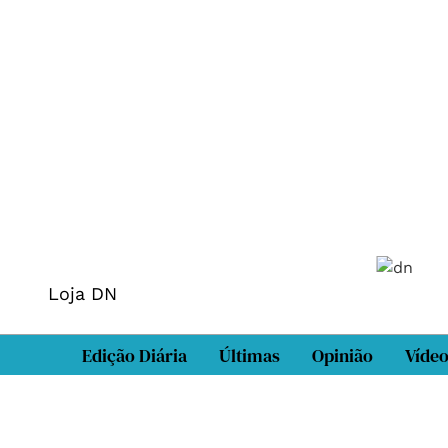
Loja DN
Edição Diária
Últimas
Opinião
Víde