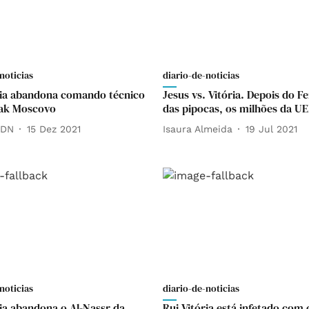
noticias
diario-de-noticias
ria abandona comando técnico
Jesus vs. Vitória. Depois do Fe
tak Moscovo
das pipocas, os milhões da U
 DN
15 Dez 2021
Isaura Almeida
19 Jul 2021
noticias
diario-de-noticias
ria abandona o Al-Nassr da
Rui Vitória está infetado com 