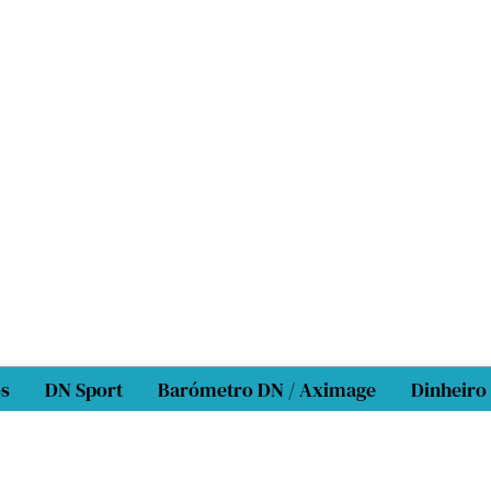
os
DN Sport
Barómetro DN / Aximage
Dinheiro