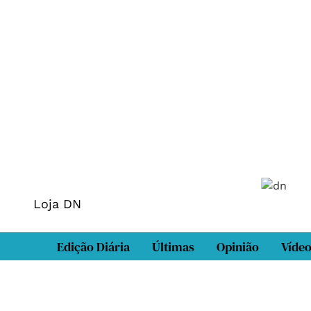
Loja DN
Edição Diária
Últimas
Opinião
Víde