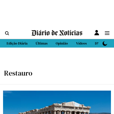
Edição Diária
Últimas
Opinião
Vídeos
DN Sport
Restauro