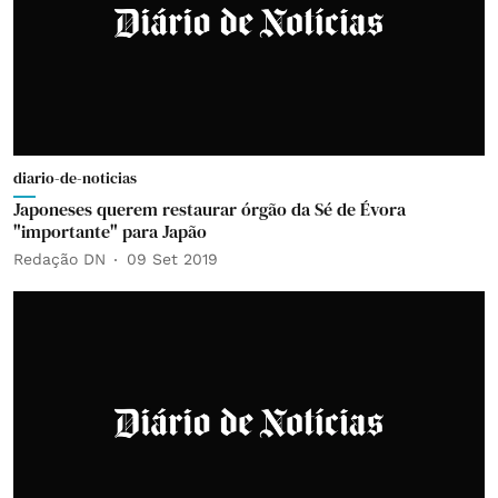
diario-de-noticias
Japoneses querem restaurar órgão da Sé de Évora
"importante" para Japão
Redação DN
09 Set 2019