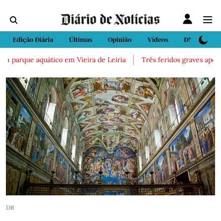
Edição Diária
Últimas
Opinião
Vídeos
DN Sport
 parque aquático em Vieira de Leiria
Três feridos graves após ina
DR