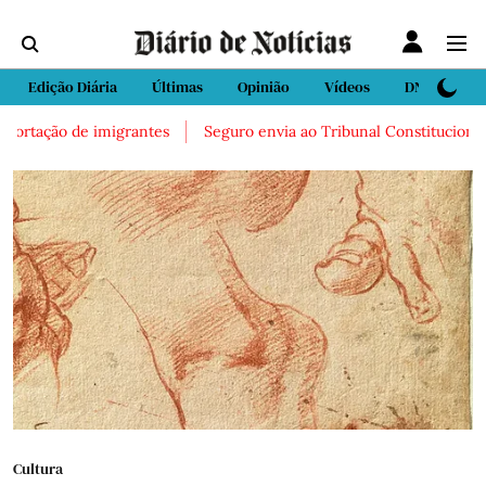
Edição Diária
Últimas
Opinião
Vídeos
DN Sport
tação de imigrantes
Seguro envia ao Tribunal Constitucional lei q
Cultura