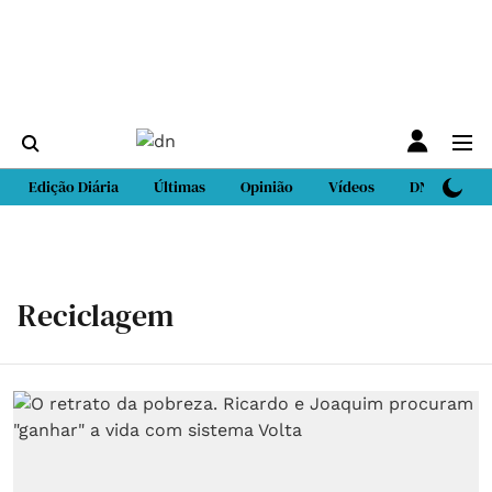
Edição Diária
Últimas
Opinião
Vídeos
DN Sport
Reciclagem