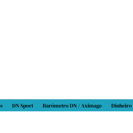
os
DN Sport
Barómetro DN / Aximage
Dinheiro