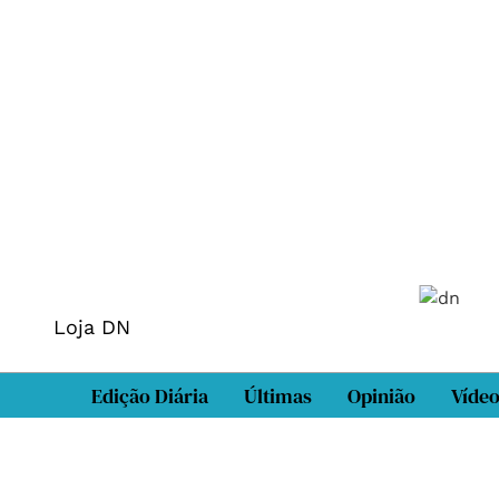
Loja DN
Edição Diária
Últimas
Opinião
Víde