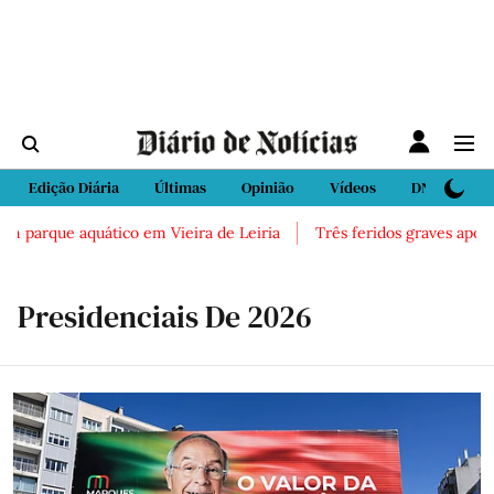
Edição Diária
Últimas
Opinião
Vídeos
DN Sport
ue aquático em Vieira de Leiria
Três feridos graves após inalaçã
Presidenciais De 2026