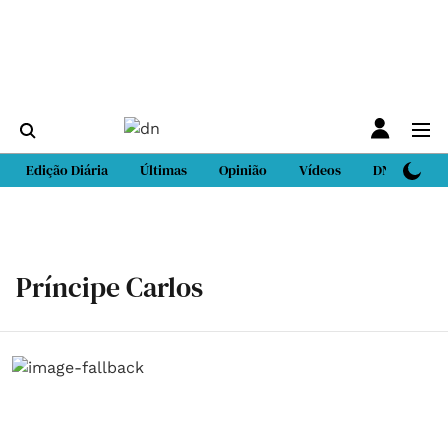
Edição Diária
Últimas
Opinião
Vídeos
DN Sport
Príncipe Carlos