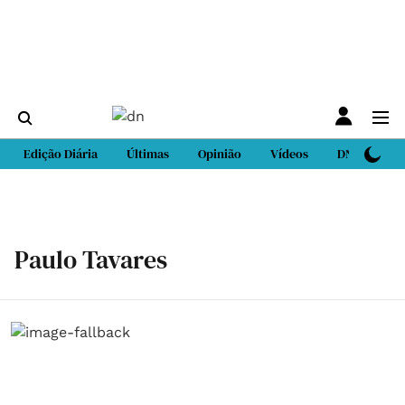
Edição Diária
Últimas
Opinião
Vídeos
DN Sport
Paulo Tavares