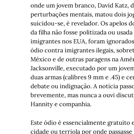
onde um jovem branco, David Katz, d
perturbações mentais, matou dois jog
suicidou-se, é revelador. Os apelos d
da filha não fosse politizada ou usa
imigrantes nos EUA, foram ignorados 
ódio contra imigrantes ilegais, sobr
México e de outras paragens na Améri
Jacksonville, executado por um jov
duas armas (calibres 9 mm e .45) e 
debate ou indignação. A notícia passo
brevemente, mas nunca a ouvi discut
Hannity e companhia.
Este ódio é essencialmente gratuito
cidade ou terriola por onde passasse 