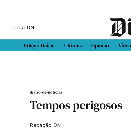
Loja DN
Edição Diária
Últimas
Opinião
Víde
diario-de-noticias
Tempos perigosos
Redação DN