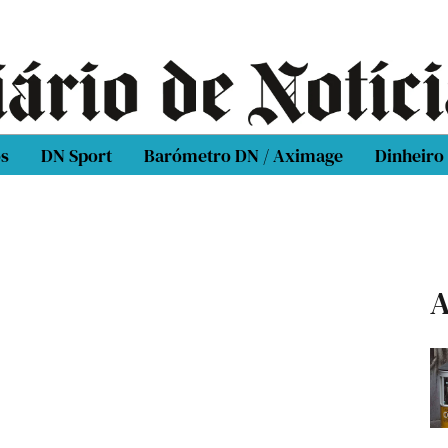
os
DN Sport
Barómetro DN / Aximage
Dinheiro
A