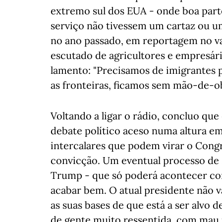
extremo sul dos EUA - onde boa parte
serviço não tivessem um cartaz ou um
no ano passado, em reportagem no val
escutado de agricultores e empresá
lamento: "Precisamos de imigrantes pa
as fronteiras, ficamos sem mão-de-ob
Voltando a ligar o rádio, concluo que
debate político aceso numa altura e
intercalares que podem virar o Con
convicção. Um eventual processo de
Trump - que só poderá acontecer co
acabar bem. O atual presidente não v
as suas bases de que está a ser alvo
de gente muito ressentida, com mau 