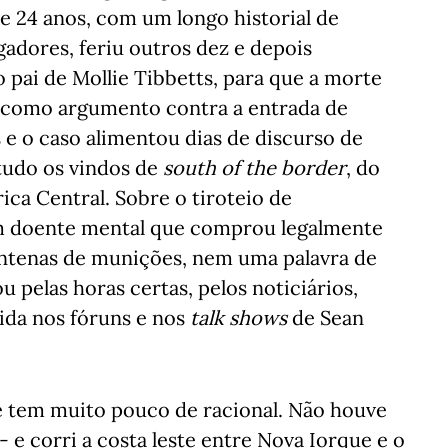
e 24 anos, com um longo historial de
adores, feriu outros dez e depois
o pai de Mollie Tibbetts, para que a morte
da como argumento contra a entrada de
e o caso alimentou dias de discurso de
etudo os vindos de
south of the border
, do
ca Central. Sobre o tiroteio de
em doente mental que comprou legalmente
centenas de munições, nem uma palavra de
u pelas horas certas, pelos noticiários,
ida nos fóruns e nos
talk shows
de Sean
 e tem muito pouco de racional. Não houve
- e corri a costa leste entre Nova Iorque e o