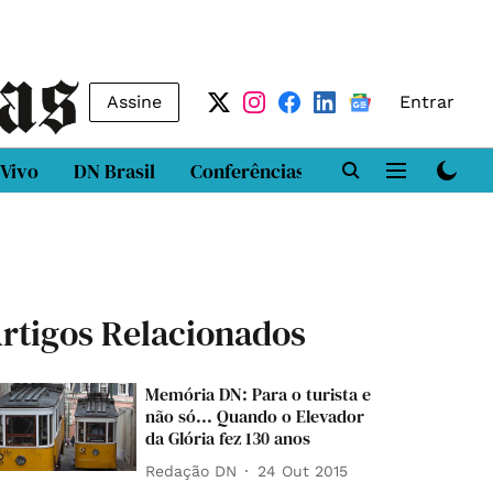
Assine
Entrar
 Vivo
DN Brasil
Conferências
DN LAB
Class
rtigos Relacionados
Memória DN: Para o turista e
não só... Quando o Elevador
da Glória fez 130 anos
Redação DN
24 Out 2015