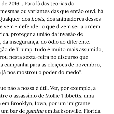
e 2016... Para lá das teorias da
 mesmas ou variantes das que então ouvi, há
 Qualquer dos
hosts
, dos animadores desses
ue vem - defender o que dizem ser a ordem
rica, proteger a união da invasão de
 da insegurança, do ódio ao diferente.
eição de Trump, tudo é muito mais assumido,
ou nesta sexta-feira no discurso que
na campanha para as eleições de novembro,
ria já nos mostrou o poder do medo".
e não a nossa é útil. Ver, por exemplo, a
tre o assassínio de Mollie Tibbetts, uma
a em Brooklyn, Iowa, por um imigrante
a um bar de
gaming
em Jacksonville, Florida,