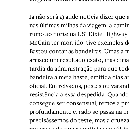
Já não será grande notícia dizer que 
nas últimas milhas da viagem, a cam
rumo ao norte na US1 Dixie Highway 
McCain ter morrido, tive exemplos des
Bastou contar as bandeiras. Umas a m
arrisco um resultado exato, mas dir
tardia da administração para que tod
bandeira a meia haste, emitida dias 
oficial. Em relvados, postes ou varand
resistência a essa despedida. Quand
consegue ser consensual, temos a pr
profundamente errado se passa na m
precisássemos do teste, mas a crueza
poderosa do que as notícias dos últi