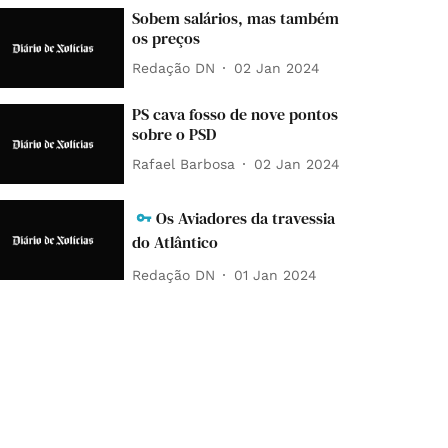
Sobem salários, mas também
os preços
Redação DN
02 Jan 2024
PS cava fosso de nove pontos
sobre o PSD
Rafael Barbosa
02 Jan 2024
Os Aviadores da travessia
do Atlântico
Redação DN
01 Jan 2024