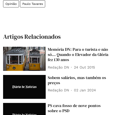
Opinião
Paulo Tavares
Artigos Relacionados
Memória DN: Para o turista e não
só... Quando o Elevador da Glória
fez 130 anos
Redação DN
24 Out 2015
Sobem salários, mas também os
preços
Redação DN
02 Jan 2024
PS cava fosso de nove pontos
sobre o PSD