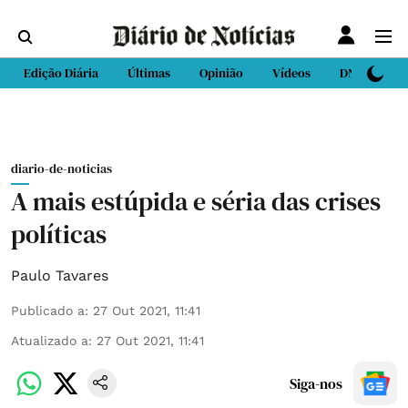
Edição Diária
Últimas
Opinião
Vídeos
DN Sport
diario-de-noticias
A mais estúpida e séria das crises
políticas
Paulo Tavares
Publicado a
:
27 Out 2021, 11:41
Atualizado a
:
27 Out 2021, 11:41
Siga-nos