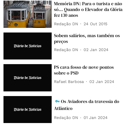
Memória DN: Para o turista e não
só... Quando o Elevador da Glória
fez 130 anos
Redação DN
24 Out 2015
Sobem salários, mas também os
preços
Redação DN
02 Jan 2024
PS cava fosso de nove pontos
sobre o PSD
Rafael Barbosa
02 Jan 2024
Os Aviadores da travessia do
Atlântico
Redação DN
01 Jan 2024