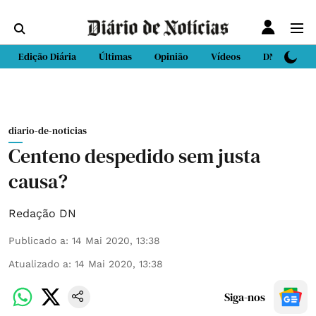
Edição Diária
Últimas
Opinião
Vídeos
DN Sport
diario-de-noticias
Centeno despedido sem justa
causa?
Redação DN
Publicado a
:
14 Mai 2020, 13:38
Atualizado a
:
14 Mai 2020, 13:38
Siga-nos