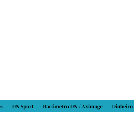
os
DN Sport
Barómetro DN / Aximage
Dinheiro