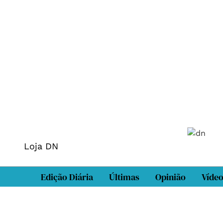
Loja DN
Edição Diária
Últimas
Opinião
Víde