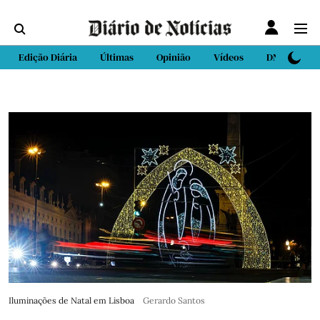
Edição Diária
Últimas
Opinião
Vídeos
DN Sport
Iluminações de Natal em Lisboa
Gerardo Santos