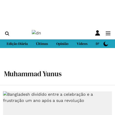
Edição Diária
Últimas
Opinião
Vídeos
DN Sport
Muhammad Yunus