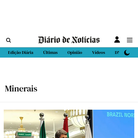
Edição Diária
Últimas
Opinião
Vídeos
DN Sport
Minerais