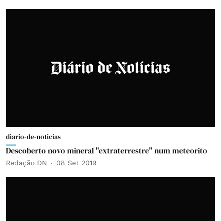
diario-de-noticias
Descoberto novo mineral "extraterrestre" num meteorito
Redação DN
08 Set 2019