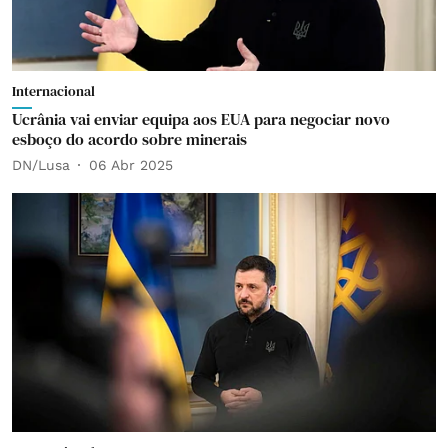
Internacional
Ucrânia vai enviar equipa aos EUA para negociar novo
esboço do acordo sobre minerais
DN/Lusa
06 Abr 2025