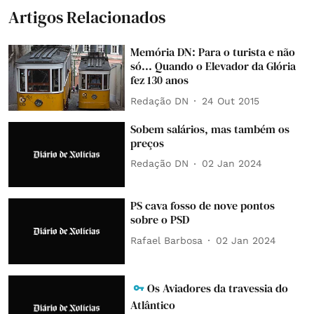
Artigos Relacionados
Memória DN: Para o turista e não
só... Quando o Elevador da Glória
fez 130 anos
Redação DN
24 Out 2015
Sobem salários, mas também os
preços
Redação DN
02 Jan 2024
PS cava fosso de nove pontos
sobre o PSD
Rafael Barbosa
02 Jan 2024
Os Aviadores da travessia do
Atlântico