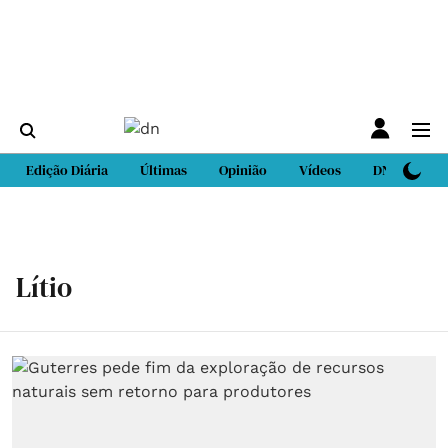
Edição Diária
Últimas
Opinião
Vídeos
DN Sport
Lítio