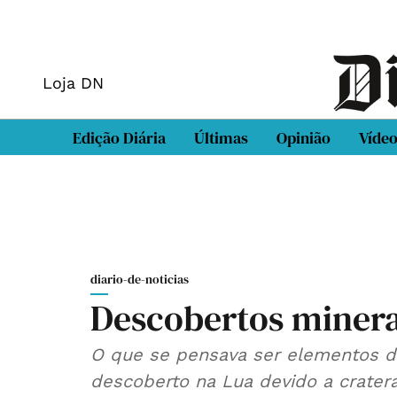
Loja DN
Edição Diária
Últimas
Opinião
Víde
diario-de-noticias
Descobertos minera
O que se pensava ser elementos do
descoberto na Lua devido a crater