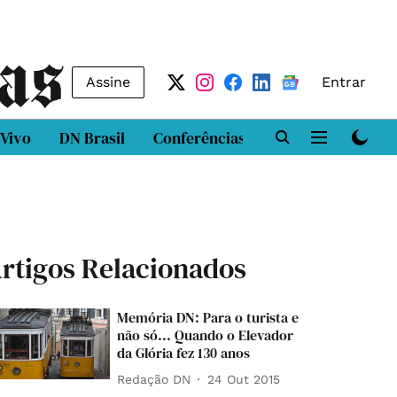
Assine
Entrar
 Vivo
DN Brasil
Conferências
DN LAB
Class
rtigos Relacionados
Memória DN: Para o turista e
não só... Quando o Elevador
da Glória fez 130 anos
Redação DN
24 Out 2015