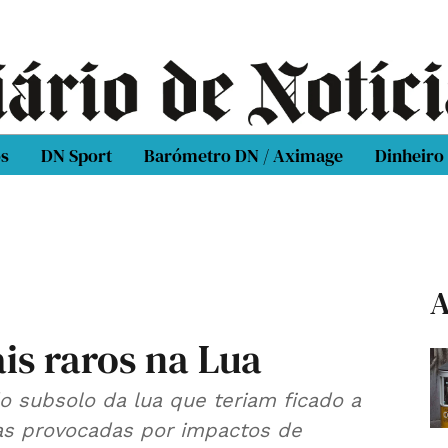
os
DN Sport
Barómetro DN / Aximage
Dinheiro
A
is raros na Lua
 subsolo da lua que teriam ficado a
as provocadas por impactos de