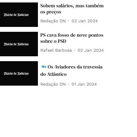
Sobem salários, mas também
os preços
Redação DN
02 Jan 2024
PS cava fosso de nove pontos
sobre o PSD
Rafael Barbosa
02 Jan 2024
Os Aviadores da travessia
do Atlântico
Redação DN
01 Jan 2024