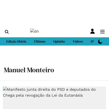
Edição Diária
Últimas
Opinião
Vídeos
DN Sport
Manuel Monteiro