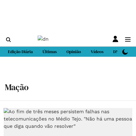
Edição Diária
Últimas
Opinião
Vídeos
DN Sport
Mação