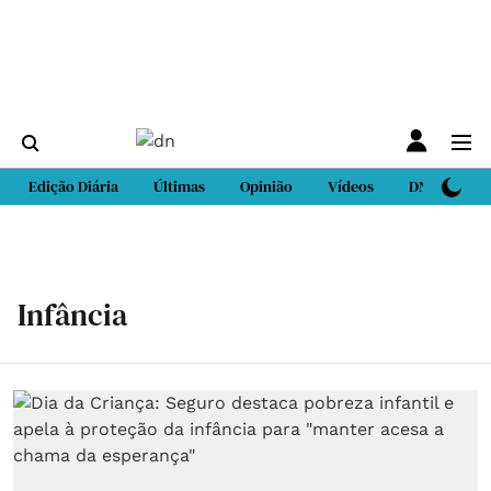
Edição Diária
Últimas
Opinião
Vídeos
DN Sport
Infância