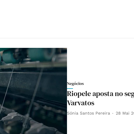
Negócios
Riopele aposta no s
Varvatos
Sónia Santos Pereira
28 Mai 