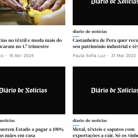
diario-de-noticias
cias no têxtil e moda mais do
Castanheira de Pera quer rec
icaram no 1.º trimestre
seu património industrial e têx
to
15 Abr 2024
Paula Sofia Luz
31 Mai 2022
noticias
diario-de-noticias
querem Estado a pagar a 100%
Metal, têxteis e sapatos com
das mães em casa
exportações a cair. Só os vinh