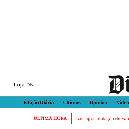
Loja DN
Edição Diária
Últimas
Opinião
Víde
ÚLTIMA HORA
 em Sintra
Três feridos graves após inalação de vapores 