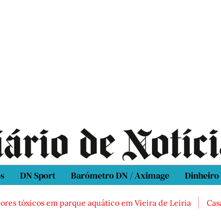
os
DN Sport
Barómetro DN / Aximage
Dinheiro
tóxicos em parque aquático em Vieira de Leiria
Casal enc