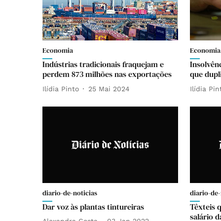
Economia
Economia
Indústrias tradicionais fraquejam e
Insolvên
perdem 873 milhões nas exportações
que dupl
Ilídia Pinto
25 Mai 2024
Ilídia Pin
diario-de-noticias
diario-de-
Dar voz às plantas tintureiras
Têxteis 
salário 