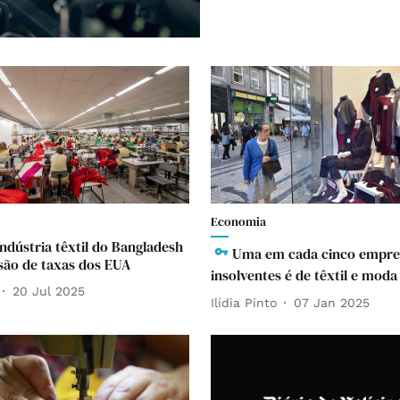
Economia
Indústria têxtil do Bangladesh
Uma em cada cinco empre
são de taxas dos EUA
insolventes é de têxtil e moda
20 Jul 2025
Ilídia Pinto
07 Jan 2025