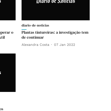
diario-de-noticias
uperar o
Plantas tintureiras: a investigação tem
til
de continuar
Alexandra Costa
07 Jan 2022
os