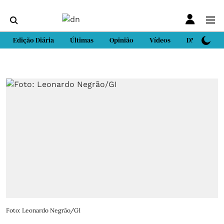
Edição Diária
Últimas
Opinião
Vídeos
DN Sport
Foto: Leonardo Negrão/GI