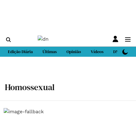
Edição Diária
Últimas
Opinião
Vídeos
DN Sport
Homossexual