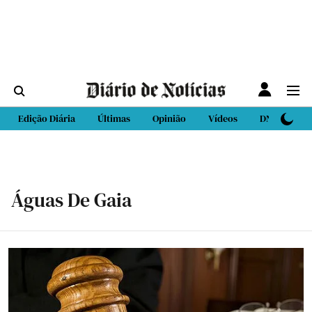
Edição Diária
Últimas
Opinião
Vídeos
DN Sport
Águas De Gaia