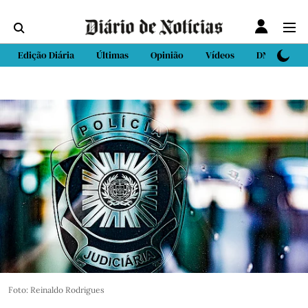
Edição Diária
Últimas
Opinião
Vídeos
DN Sport
Foto: Reinaldo Rodrigues