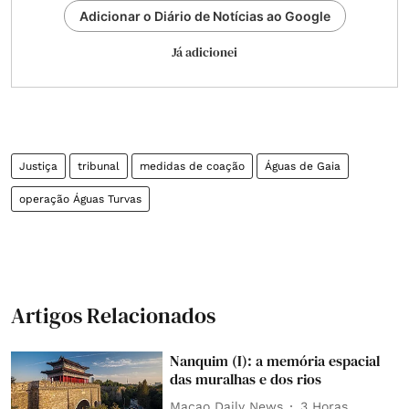
Adicionar o Diário de Notícias ao Google
Já adicionei
Justiça
tribunal
medidas de coação
Águas de Gaia
operação Águas Turvas
Artigos Relacionados
Nanquim (I): a memória espacial
das muralhas e dos rios
Macao Daily News
3 Horas